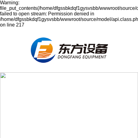
Warning:
file_put_contents(/home/dfgssbkdqf1gysvsbb/wwwroot/source/
failed to open stream: Permission denied in
/home/dfgssbkdqf1gysvsbb/wwwroot/source/model/api.class.p
on line 217