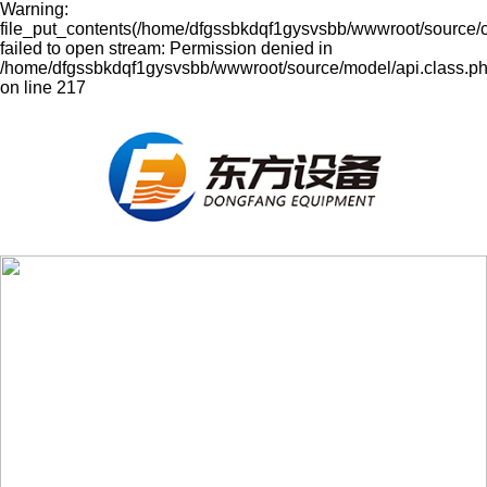
Warning:
file_put_contents(/home/dfgssbkdqf1gysvsbb/wwwroot/source/
failed to open stream: Permission denied in
/home/dfgssbkdqf1gysvsbb/wwwroot/source/model/api.class.p
on line 217