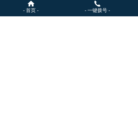
- 首页 -
- 一键拨号 -
无塔供水压力罐
无塔供水设备厂家
无塔供水厂家
无塔供水罐
首页
1
2
下一页
尾页