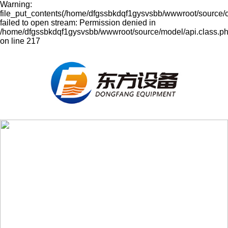
Warning:
file_put_contents(/home/dfgssbkdqf1gysvsbb/wwwroot/source/
failed to open stream: Permission denied in
/home/dfgssbkdqf1gysvsbb/wwwroot/source/model/api.class.p
on line 217