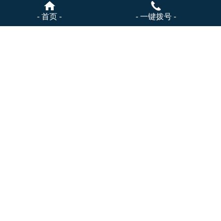
- 首页 -
- 一键拨号 -
无负压供水设备
无负压供水设备
无负压设备供水设备厂家
无负压供水器
首页
1
2
下一页
尾页