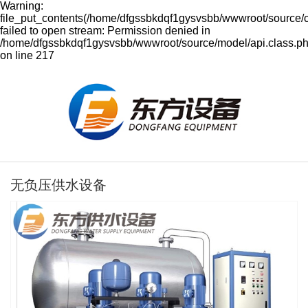
Warning:
file_put_contents(/home/dfgssbkdqf1gysvsbb/wwwroot/source/
failed to open stream: Permission denied in
/home/dfgssbkdqf1gysvsbb/wwwroot/source/model/api.class.p
on line 217
无负压供水设备