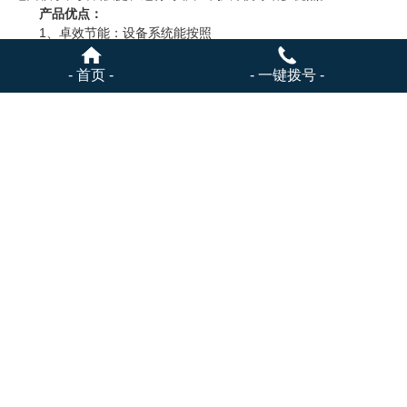
产品优点：
1、卓效节能：设备系统能按照
用户用水所需设定工作压力，系统根据其设定压力自动调节水
泵转速和水泵的运行台数，实现从零到大供水量的无极变速调节，
- 首页 -
- 一键拨号 -
使系统始终工作在较佳节能状态。实现‘多用多供少用少供、不用停
机。比传统
供水设备
节能20%-80%
2、水压稳定：实时通过传感器检测出口压力，利用变频控制，
保证出水压力恒定；
3、安装简便：设备成套出厂、体积小、直接与水箱出水口和建
筑进水口连接即可，施工周期短；
4、全自动运行：系统操作简单，全自动运行、实现软启动软停
止，对管网和电网不产生冲击，提高各部件和系统的使用时间；
5、完善保护功能：如过流、过载、过热、过压、欠压、短路、
缺相、缺水、堵转等保护；系统还具有自检、故障判断、故障记
忆、故障显示、故障自处理、自启备用泵、切除故障泵运行等功
能；
上一篇：
智能变频供水设备