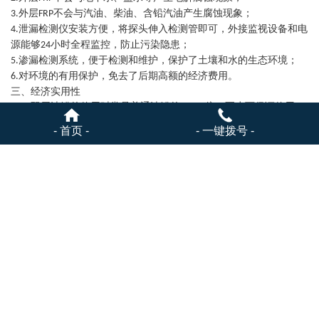
外层
不会与汽油、柴油、含铅汽油产生腐蚀现象；
3.
FRP
泄漏检测仪安装方便，将探头伸入检测管即可，外接监视设备和电
4.
源能够
小时全程监控，防止污染隐患；
24
渗漏检测系统，便于检测和维护，保护了土壤和水的生态环境；
5.
对环境的有
用
保护，免去了后期高额的经济费用。
6.
三、经济实用性
双层油罐的使用时常是普通油罐的
—
倍，至少可保证使用
1.S/F
5
10
30
年；安装便捷，大大缩短工期，减少成本投入；
- 首页 -
- 一键拨号 -
远程监控系统便于日常及定期检测，数字化控制，免去人工复杂操
2.
作；
双层油罐保护需求是普通油罐的
／
，大大节约了维护投入成
3.S/F
1
10
本；
双层油罐的使用率与普通油罐相比有非常大的提高，保证了设
4.S/F
备的卓效率使用，产品性价比高；
双层油罐卓效的经济性，并可有
用
保护能源，免去了能源泄漏
5.S/F
带来的严重危害及损失。
除上述的几大特点以外，双层油罐还能贮存其他各种危险物品，采
用同种工法的多种类型产品更可广泛用于地下贮藏室、水槽等。