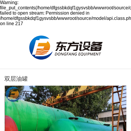
Warning:
file_put_contents(/home/dfgssbkdqf1gysvsbb/wwwroot/source/
failed to open stream: Permission denied in
/home/dfgssbkdqf1gysvsbb/wwwroot/source/model/api.class.p
on line 217
双层油罐