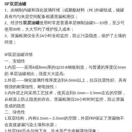
SF双层油罐
、由钢制内罐和强化玻璃纤维（或聚酯材料（
外罐组成，储罐
1
PE )
具有均匀夹层空间配备相通泄漏检测仪；
双层油罐
、经济性
使用时常是普通单层钢制油罐
—
倍，至少可
2
5
1O
使用
年，大大节约了维护投入成本；
30
、泄漏检测仪全天
小时全程监控，防止污染隐患，保护了土壤的
3
24
环境；
双层油罐详情
SF
一、安
稳
性
内层——采用
或
厚的
钢板制造，与普通的厚度仅
1.
6
8mm
Q235-B
5mm
的 单层油罐相比，强度大大提高
;
外层——钢化玻璃纤维厚度达到
以上，抗压抗震性好。具有
2.
4.0mm
很强的耐腐蚀性、耐电蚀性：
内外层之间采用工艺技术，使其达到
～
左右的空隙，
3.
0.1mm
3.5mm
从根源上防止隐患的存在。泄漏检测仪
小时时时监控，防止泄漏
24
造成的隐患
二、
绿色
性
双层结构，内有
～
的空隙，外层
保证了泄漏物不
1.
0.1mm
3.5mm
FRP
会直接渗漏污染土壤和水源；
外层
不会与地下水、盐水等产生电解腐蚀现象；
2.
FRP