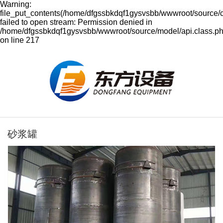
Warning:
file_put_contents(/home/dfgssbkdqf1gysvsbb/wwwroot/source/
failed to open stream: Permission denied in
/home/dfgssbkdqf1gysvsbb/wwwroot/source/model/api.class.p
on line 217
砂浆罐