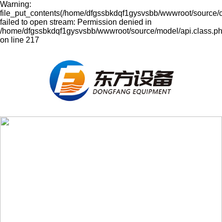
Warning:
file_put_contents(/home/dfgssbkdqf1gysvsbb/wwwroot/source/
failed to open stream: Permission denied in
/home/dfgssbkdqf1gysvsbb/wwwroot/source/model/api.class.p
on line 217