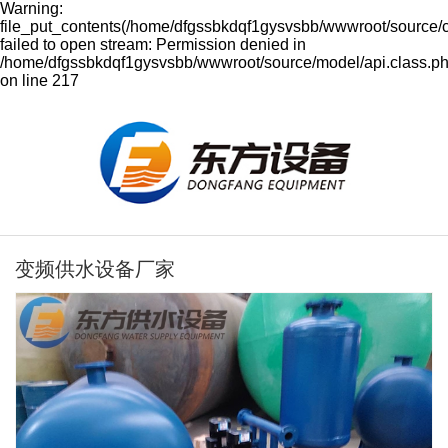
Warning:
file_put_contents(/home/dfgssbkdqf1gysvsbb/wwwroot/source/
failed to open stream: Permission denied in
/home/dfgssbkdqf1gysvsbb/wwwroot/source/model/api.class.p
on line 217
变频供水设备厂家