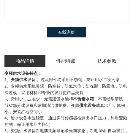
在线询价
商品详情
性能特点
技术参数
变频供水设备
特点：
变频供水
、
设备，
过流部件均采用不锈钢，防止用水二次污染
1
、变频供水系统美观，防空转，防低水位，防冻裂，防回流，防电
2
流过载，采用材料和专业的设计使产品美观
不锈钢水箱
、费用少，占地少：无需建设水池和
，不需经常清洗，
3
供水设备
节省部分建设费和后期清洁维护费。变频
成套出厂，体积
小，安装占地空间小
、给水设备水压稳定，通过实时传感器检测出水口压力，利用变频
4
控制，保证用水压力恒定
、变频供水设备断电前变频器记录当前状态，断电
后自动重启，
5
10s