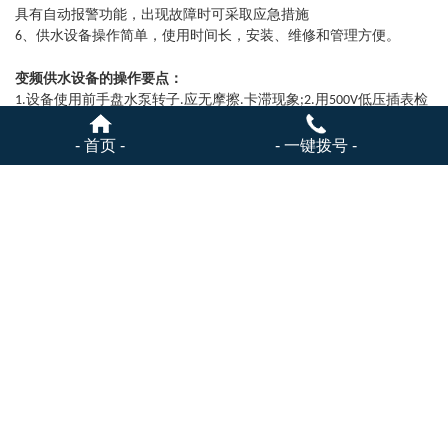
具有自动报警功能，出现故障时可采取应急措施
、供水设备操作简单，使用时间长，安装、维修和管理方便。
6
变频供水设备的操作要点：
设备使用前手盘水泵转子
应无摩擦
卡滞现象
用
低压插表检
1.
.
.
;2.
500V
测电机绝缘。应为
以上
控制仪表及线路无损坏
0.5M O
:3.
:
全开水泵进口阀
关闭出口阀
逐一打开泵的排气阀
待液体充满泵腔
- 首页 -
- 一键拨号 -
4.
.
.
.
后关闭排气阀
:
将转换开关置于手动位置
空载点动水泵
其运转方向与标注箭头一
5.
.
.
致
;
手动逐台启停水泵
检查水泵运转无异常现象。
6.
.
上一篇：
变频供水设备
下一篇：
智能变频供水设备