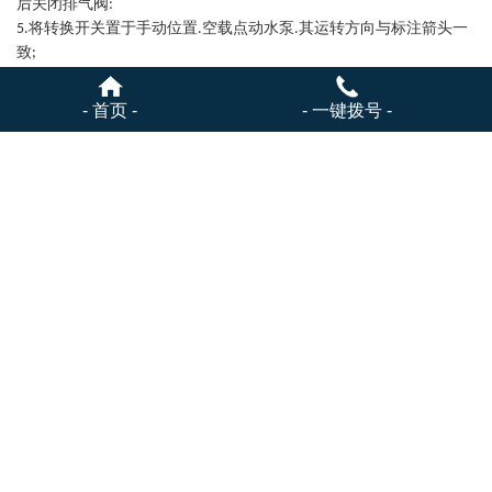
后关闭排气阀
:
将转换开关置于手动位置
空载点动水泵
其运转方向与标注箭头一
5.
.
.
致
;
手动逐台启停水泵
检查水泵运转无异常现象。
6.
.
- 首页 -
- 一键拨号 -
上一篇：
变频供水设备