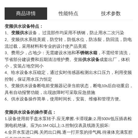
商品详情
性能特点
技术参数
变频供水设备
特点：
变频供水
、
设备，
过流部件均采用不锈钢，防止用水二次污染
1
、变频供水系统美观，防空转，防低水位，防冻裂，防回流，防电
2
流过载，采用材料和专业的设计使产品美观
不锈钢水箱
、费用少，占地少：无需建设水池和
，不需经常清洗，
3
供水设备
节省部分建设费和后期清洁维护费。变频
成套出厂，体积
小，安装占地空间小
、给水设备水压稳定，通过实时传感器检测出水口压力，利用变频
4
控制，保证用水压力恒定
、变频供水设备断电前变频器记录当前状态，断电
后自动重启，
5
10s
具有自动报警功能，出现故障时可采取应急措施
、供水设备操作简单，使用时间长，安装、维修和管理方便。
6
变频供水设备的操作要点：
设备使用前手盘水泵转子
应无摩擦
卡滞现象
用
低压插表检
1.
.
.
;2.
500V
测电机绝缘。应为
以上
控制仪表及线路无损坏
0.5M O
:3.
:
全开水泵进口阀
关闭出口阀
逐一打开泵的排气阀
待液体充满泵腔
4.
.
.
.