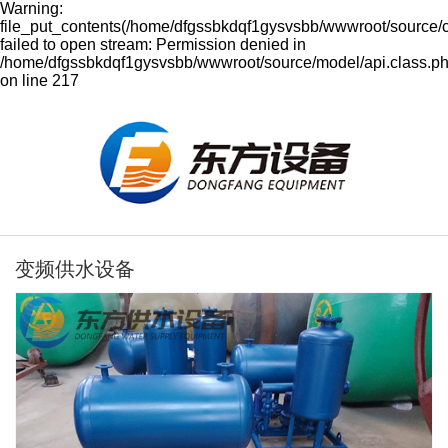
Warning:
file_put_contents(/home/dfgssbkdqf1gysvsbb/wwwroot/source/
failed to open stream: Permission denied in
/home/dfgssbkdqf1gysvsbb/wwwroot/source/model/api.class.p
on line 217
变频供水设备