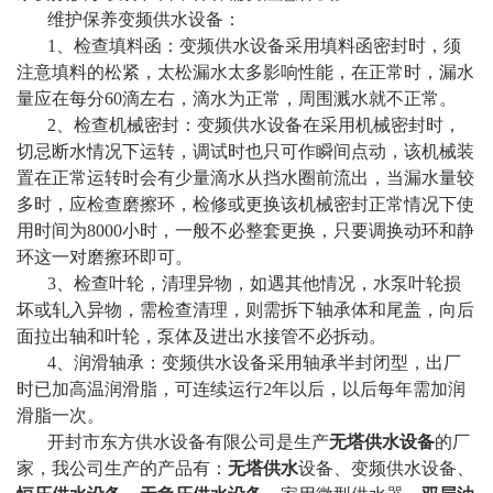
维护保养变频供水设备：
1、检查填料函：变频供水设备采用填料函密封时，须
注意填料的松紧，太松漏水太多影响性能，在正常时，漏水
量应在每分60滴左右，滴水为正常，周围溅水就不正常。
2、检查机械密封：变频供水设备在采用机械密封时，
切忌断水情况下运转，调试时也只可作瞬间点动，该机械装
置在正常运转时会有少量滴水从挡水圈前流出，当漏水量较
多时，应检查磨擦环，检修或更换该机械密封正常情况下使
用时间为8000小时，一般不必整套更换，只要调换动环和静
环这一对磨擦环即可。
3、检查叶轮，清理异物，如遇其他情况，水泵叶轮损
坏或轧入异物，需检查清理，则需拆下轴承体和尾盖，向后
面拉出轴和叶轮，泵体及进出水接管不必拆动。
4、润滑轴承：变频供水设备采用轴承半封闭型，出厂
时已加高温润滑脂，可连续运行2年以后，以后每年需加润
滑脂一次。
开封市东方供水设备有限公司是生产
无塔供水设备
的厂
家，我公司生产的产品有：
无塔供水
设备、变频供水设备、