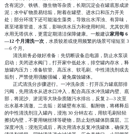
含有泥沙、铁锈、微生物等杂质，长期沉淀会在罐底形成淤
泥；水中矿物质易结垢，附着在罐壁、进水口和压力开关
处；部分环境下还可能滋生藻类，导致出水浑浊、有异味，
甚至堵塞管道、水泵，影响供水压力和使用时间。尤其饮用
水用无塔供水，更需定期清洁保障健康。一般建议
家用每
6
—12 个月清洗一次
，水质较差或使用频繁的场景可缩短至
3
—6 个月。
清洗前务必做好准备：先切断设备总电源，防止水泵误
启动；关闭进水阀门，打开家中低处水，排空罐内存水，释
放罐内压力；准备软管、高压水、软毛刷、中性清洗剂或
去
垢剂，严禁使用强酸强碱，避免腐蚀罐体。
正式清洗分步骤进行。一冲洗杂质：打开压力罐底部排
污阀，先用清水从进水口冲入，配合高压水冲洗罐内壁、底
部，将泥沙、淤泥等大块杂质随污水排出，反复
2—3 次至
出水基本清澈。二
去
垢：若罐壁有水垢、黏附物，将稀释后
的中性清洗剂注入罐内，浸泡
30 分钟左右，用软毛刷轻轻
擦拭内壁，不要用钢丝球等硬物，防止划伤罐体防腐层。三
深度冲洗：浸泡完成后，再次用清水反复冲洗罐体，确保无