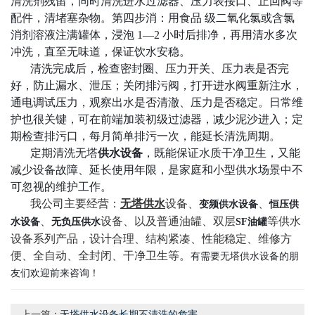
清洗剂残留，同时清洗进水过滤器、压力表接口、止回阀等
配件，清堵塞杂物。第四步消：用食品
级二氧化氯或含氯
消剂溶液注满罐体，浸泡
1—2 小时后排净，再用清水多次
冲洗，直至无味道，保证饮水安
稳
。
清洗完成后，检查密封圈、压力开关、压力表是否完
好，防止漏水、泄压；关闭排污阀，打开进水阀重新注水，
通电调试压力，观察出水是否清澈、压力是否稳定。日常维
护也很关键，可在前端加装初级过滤器，减少泥沙进入；定
期检查排污口，每月简单排污一次，能延长清洗周期。
定期清洗无塔
供水设备
，既能保证水质干净卫生，又能
减少设备故障、延长使用年限，是家庭和小型供水场景中不
可忽视的维护工作。
我公司主要经营：
无塔供水
设备、
、
变频供水设备
恒压供
、
设备、以及普通油罐、双层
等供水
水设备
无负压供水
SF油罐
设备系列产品，设计合理、结构紧凑、性能稳定、维修方
便、全自动、全封闭、干净卫生等。
有需要无塔供水设备的朋
友们欢迎前来咨询！
上一篇：
无塔供水设备长期不清洗的危害...